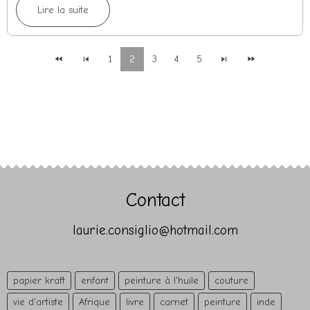
Lire la suite
1
2
3
4
5
Contact
laurie.consiglio@hotmail.com
papier kraft
enfant
peinture à l'huile
couture
vie d'artiste
Afrique
livre
carnet
peinture
inde