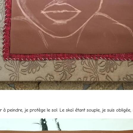
peindre, je protège le sol. Le skaï étant souple, je suis obligée, i