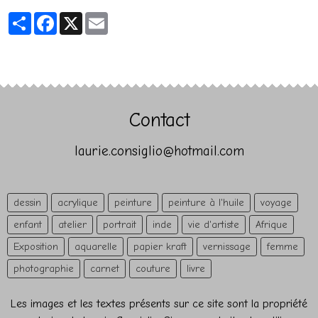
Partager
Facebook
X
Email
Contact
laurie.consiglio@hotmail.com
dessin
acrylique
peinture
peinture à l'huile
voyage
enfant
atelier
portrait
inde
vie d'artiste
Afrique
Exposition
aquarelle
papier kraft
vernissage
femme
photographie
carnet
couture
livre
Les images et les textes présents sur ce site sont la propriété